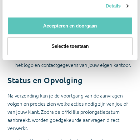
Details
Log in op Uw BackOffice en klik op “PPC voorstellen”.
Bekijk het overzicht van alle verlengende pakketten
Accepteren en doorgaan
en sorteer op basis van besparing of
premieverhoging.
Selectie toestaan
Kies om voorstellen in bulk te versturen, of per klant,
waarbij je altijd zorgt voor een persoonlijke touch met
het logo en contactgegevens van jouw eigen kantoor.
Status en Opvolging
Na verzending kun je de voortgang van de aanvragen
volgen en precies zien welke acties nodig zijn van jou of
van jouw klant. Zodra de officiële prolongatiedatum
aanbreekt, worden goedgekeurde aanvragen direct
verwerkt.