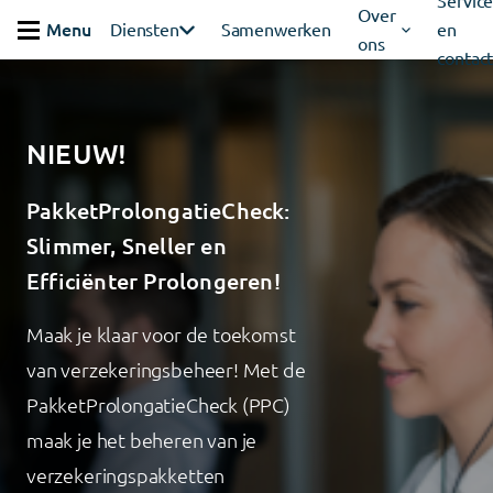
Servic
Ga verder naar content
Over
Menu
Diensten
Samenwerken
en
ons
Sluiten
contac
NIEUW!
PakketProlongatieCheck:
Slimmer, Sneller en
Efficiënter Prolongeren!
Maak je klaar voor de toekomst
van verzekeringsbeheer! Met de
PakketProlongatieCheck (PPC)
maak je het beheren van je
verzekeringspakketten