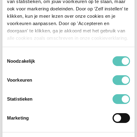
van statistieken, om jouw voorkeuren op te slaan, maar
ook voor markering doeleinden. Door op ‘Zelf instellen’ te
Belangrijke Aandachtspunten
klikken, kun je meer lezen over onze cookies en je
voorkeuren aanpassen. Door op 'Accepteren en
Voorlopige Indicaties:
doorgaan' te klikken, ga je akkoord met het gebruik van
Tarieven kunnen variëren tussen de PPC-run en de
alle cookies zoals omschreven in onze cookieverklaring.
daadwerkelijke prolongatie.
Eerlijke Vergelijking:
Toestemmingsselectie
De PPC vergelijkt op basis van de huidige dekking,
Noodzakelijk
zodat jouw klanten altijd een eerlijke aanbieding
krijgen.
Voorkeuren
Gestandaardiseerde Communicatie:
De e-mails zijn voorzien van een vaste structuur,
zodat de communicatie altijd helder en
Statistieken
professioneel is.
Marketing
Stap voor Stap: