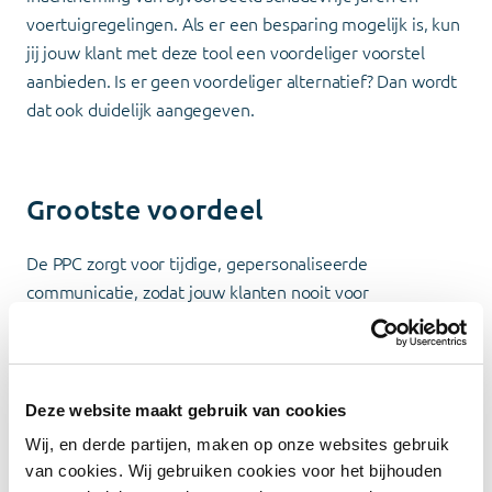
voertuigregelingen. Als er een besparing mogelijk is, kun
jij jouw klant met deze tool een voordeliger voorstel
aanbieden. Is er geen voordeliger alternatief? Dan wordt
dat ook duidelijk aangegeven.
Grootste voordeel
De PPC zorgt voor tijdige, gepersonaliseerde
communicatie, zodat jouw klanten nooit voor
verrassingen komen te staan. Dit levert tijdwinst op voor
jou als adviseur en zorgt ervoor dat je altijd de scherpste
premies kunt bieden. Het belangrijkste? Klanten krijgen
het beste aanbod, en jij kunt je klantrelaties versterken
Deze website maakt gebruik van cookies
door transparantie en efficiëntie!
Wij, en derde partijen, maken op onze websites gebruik
van cookies. Wij gebruiken cookies voor het bijhouden