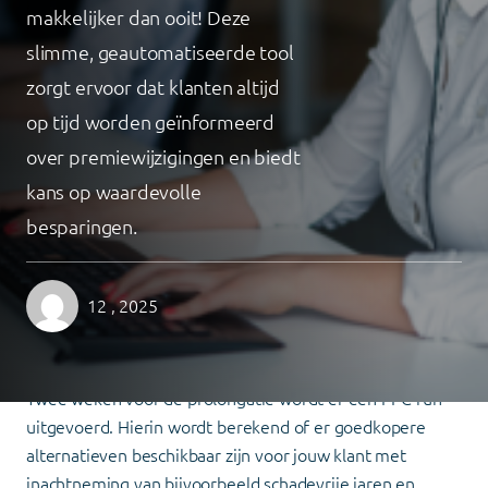
makkelijker dan ooit! Deze
slimme, geautomatiseerde tool
zorgt ervoor dat klanten altijd
op tijd worden geïnformeerd
over premiewijzigingen en biedt
kans op waardevolle
besparingen.
12 , 2025
Hoe werkt het?
Home
»
NIEUW! PakketProlongatieCheck: Slimmer,
Sneller en Efficiënter Prolongeren!
Twee weken voor de prolongatie wordt er een PPC-run
uitgevoerd. Hierin wordt berekend of er goedkopere
alternatieven beschikbaar zijn voor jouw klant met
inachtneming van bijvoorbeeld schadevrije jaren en