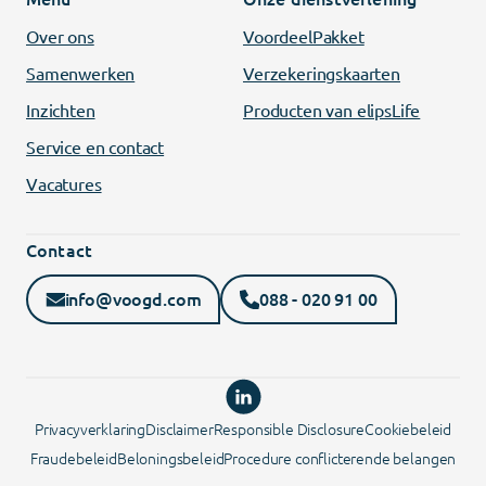
Over ons
VoordeelPakket
Samenwerken
Verzekeringskaarten
Inzichten
Producten van elipsLife
Service en contact
Vacatures
Contact
info@voogd.com
088 - 020 91 00
Privacyverklaring
Disclaimer
Responsible Disclosure
Cookiebeleid
Fraudebeleid
Beloningsbeleid
Procedure conflicterende belangen