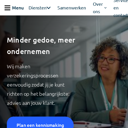
Servic
Ga verder naar content
Over
Menu
Diensten
Samenwerken
en
ons
Sluiten
contac
Minder gedoe, meer
ondernemen
Wij maken
verzekeringsprocessen
eenvoudig zodat jij je kunt
richten op het belangrijkste:
advies aan jouw klant
.
Plan een kennismaking