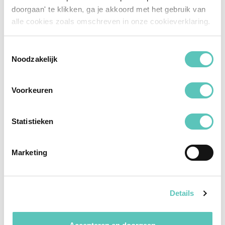
doorgaan' te klikken, ga je akkoord met het gebruik van
alle cookies zoals omschreven in onze cookieverklaring.
Toestemmingsselectie
Noodzakelijk
Voorkeuren
Backoffice
Statistieken
Aandacht
v
oor
jouw klant; wij nemen de
administratieve kant voor onze rekening. Dit geeft
Marketing
jou
meer tijd om te ondernemen. Wij maken
verzekeringsprocessen eenvoudig zodat jij je kunt
richten op
het belangrijkste: ad
vies aan jouw klant.
Details
Bekijk hoe het VoordeelPakket