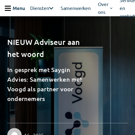
Servic
Ga verder naar content
Over
Menu
Diensten
Samenwerken
en
ons
Sluiten
contac
NIEUW Adviseur aan
het woord
In gesprek met Saygin
Advies: Samenwerken met
Voogd als partner voor
ondernemers