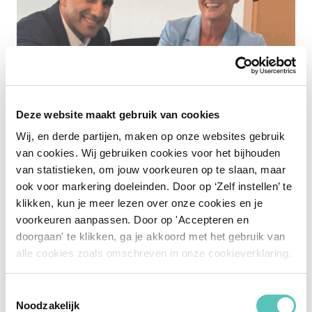
Deze website maakt gebruik van cookies
Wij, en derde partijen, maken op onze websites gebruik
van cookies. Wij gebruiken cookies voor het bijhouden
van statistieken, om jouw voorkeuren op te slaan, maar
We groeien, maar blijven
ook voor markering doeleinden. Door op ‘Zelf instellen’ te
klikken, kun je meer lezen over onze cookies en je
dichtbij
voorkeuren aanpassen. Door op 'Accepteren en
doorgaan' te klikken, ga je akkoord met het gebruik van
“Onze core business is hypotheken, verzekeringen
alle cookies zoals omschreven in onze cookieverklaring.
en kredieten. Wat ons typeert? 100% aandacht.
Mensen behandelen zoals je zelf behandeld wilt
Toestemmingsselectie
worden – daar staan we voor. ‘Practise what you
Noodzakelijk