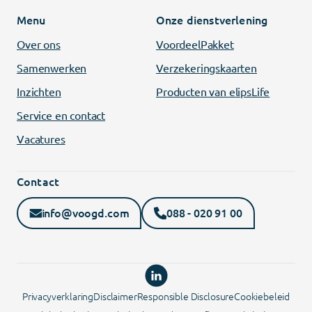
Menu
Onze dienstverlening
Over ons
VoordeelPakket
Samenwerken
Verzekeringskaarten
Inzichten
Producten van elipsLife
Service en contact
Vacatures
Contact
info@voogd.com
088 - 020 91 00
Privacyverklaring
Disclaimer
Responsible Disclosure
Cookiebeleid