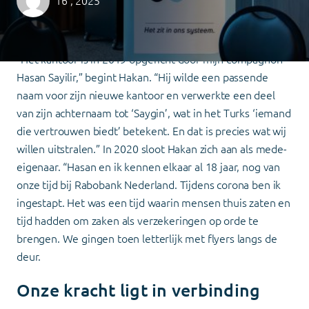
16 , 2025
“Saygin betekent vertrouwen”
Home
»
In gesprek met Saygin Advies: Samenwerken
met Voogd als partner voor ondernemers
“Het kantoor is in 2019 opgericht door mijn compagnon
Hasan Sayilir,” begint Hakan. “Hij wilde een passende
naam voor zijn nieuwe kantoor en verwerkte een deel
van zijn achternaam tot ‘Saygin’, wat in het Turks ‘iemand
die vertrouwen biedt’ betekent. En dat is precies wat wij
willen uitstralen.” In 2020 sloot Hakan zich aan als mede-
eigenaar. “Hasan en ik kennen elkaar al 18 jaar, nog van
onze tijd bij Rabobank Nederland. Tijdens corona ben ik
ingestapt. Het was een tijd waarin mensen thuis zaten en
tijd hadden om zaken als verzekeringen op orde te
brengen. We gingen toen letterlijk met flyers langs de
deur.
Onze kracht ligt in verbinding