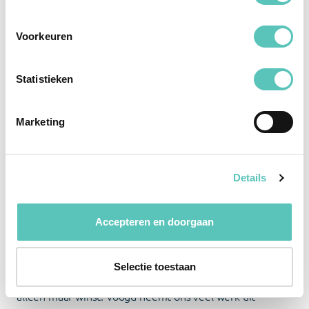
preach’ is bij ons geen loze kreet. Ondanks onze
groei, blijven we klein en betrokken. Inmiddels
Voorkeuren
hebben we vijf medewerkers in dienst. Dat betekent
ook dat ik moet leren delegeren. Maar eerlijk? Dat
vind ik lastig. Ik wil alles zélf regelen voor mijn
Statistieken
klanten.”
Marketing
sdsd
Details
Voogd ontzorgt ons écht
Accepteren en doorgaan
Een paar jaar geleden kwam Hakan in contact met
Marleen Bijl, Accountmanager bij Voogd. “Ze kwam langs
Selectie toestaan
met haar sprankelende persoonlijkheid – sindsdien is het
alleen maar winst. Voogd neemt ons veel werk uit